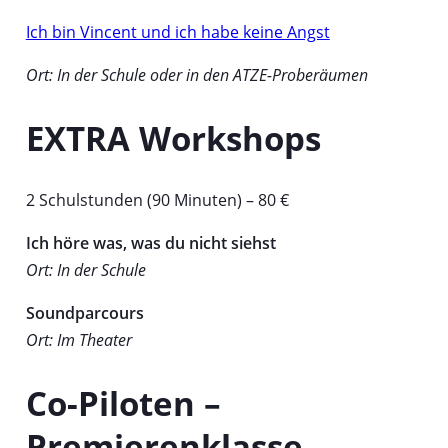
e
T
m
a
Ich bin Vincent und ich habe keine Angst
T
b
Ort: In der Schule oder in den ATZE-Proberäumen
a
b
EXTRA Workshops
2 Schulstunden (90 Minuten) – 80 €
Ich höre was, was du nicht siehst
Ort: In der Schule
Soundparcours
Ort: Im Theater
Co-Piloten –
Premierenklasse