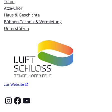
Team
Atze-Chor
Haus & Geschichte
Bühnen-Technik & Vermietung
Unterstützen
Ö
zur Website
f
f
Instagram
Facebook
YouTube
n
e