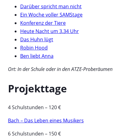
Darüber spricht man nicht
Ein Woche voller SAMStage
Konferenz der Tiere
Ö
Heute Nacht um 3.34 Uhr
f
Das Huhn lügt
Ö
f
Robin Hood
f
n
Ben liebt Anna
f
e
Ort: In der Schule oder in den ATZE-Proberäumen
n
t
e
i
Projekttage
t
n
i
n
n
e
4 Schulstunden – 120 €
n
u
Bach – Das Leben eines Musikers
e
e
u
m
6 Schulstunden – 150 €