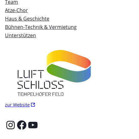
Team
Atze-Chor
Haus & Geschichte
Bühnen-Technik & Vermietung
Unterstützen
Ö
zur Website
f
f
Instagram
Facebook
YouTube
n
e