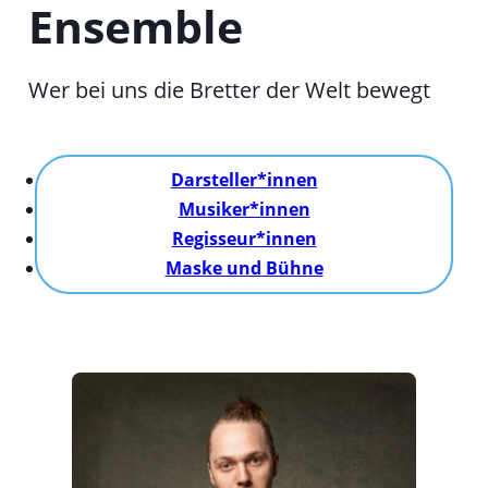
Ensemble
T
a
b
Wer bei uns die Bretter der Welt bewegt
Darsteller*innen
Musiker*innen
Regisseur*innen
Maske und Bühne
Darsteller*innen