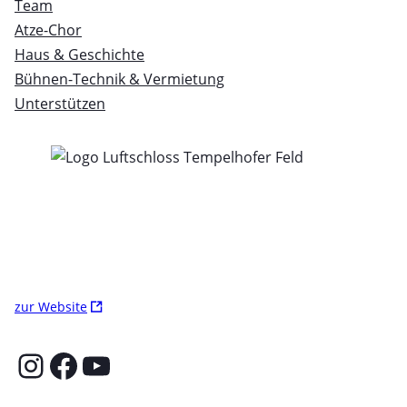
Team
Atze-Chor
Haus & Geschichte
Bühnen-Technik & Vermietung
Unterstützen
Ö
zur Website
f
f
Instagram
Facebook
YouTube
n
e