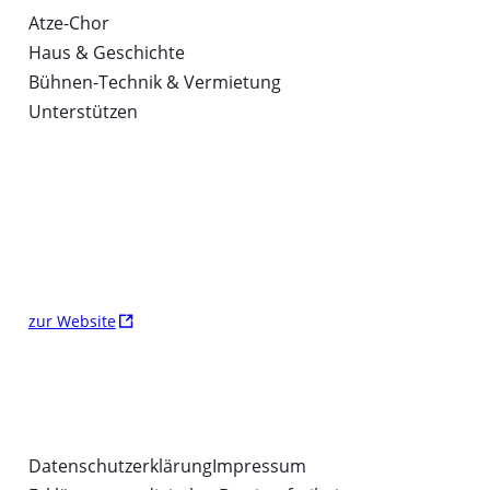
Atze-Chor
Haus & Geschichte
Bühnen-Technik & Vermietung
Unterstützen
Ö
zur Website
f
f
YouTube
Facebook
Instagram
n
e
t
Datenschutzerklärung
Impressum
i