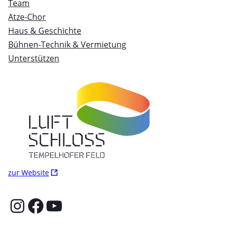
Team
Atze-Chor
Haus & Geschichte
Bühnen-Technik & Vermietung
Unterstützen
Ö
zur Website
f
f
Instagram
Facebook
YouTube
n
e