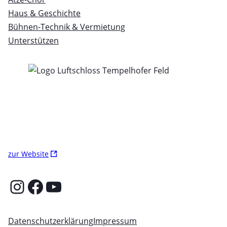
Haus & Geschichte
Bühnen-Technik & Vermietung
Unterstützen
Ö
zur Website
f
f
Instagram
Facebook
YouTube
n
e
t
Datenschutzerklärung
Impressum
i