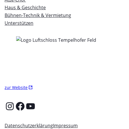
Haus & Geschichte
Bühnen-Technik & Vermietung
Unterstützen
Ö
zur Website
f
f
Instagram
Facebook
YouTube
n
e
t
Datenschutzerklärung
Impressum
i